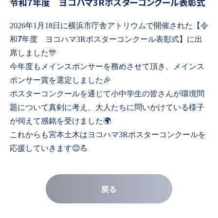
令和7年度 ヨコハマ3Rポスターコンクール表彰式
2026
年
1
月
18
日に横浜市庁舎アトリウムで開催された【令
7
和
年度 ヨコハマ
3R
ポスターコンクール表彰式】に出
席しました
🎊
今年度もメインスポンサーを務めさせて頂き、メインス
ポンサー賞を選定しました
🎉
ポスターコンクールを通じて小中学生の皆さんが環境問
題について真剣に考え、大人たちに問いかけている様子
が伺えて感銘を受けました
🌍
これからも宮本土木はヨコハマ
3R
ポスターコンクールを
応援していきます
😊💪
戻る