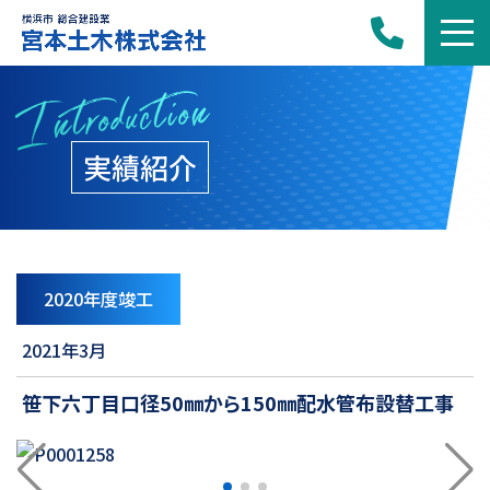
Introduction
実績紹介
2020年度竣工
2021年3月
笹下六丁目口径50㎜から150㎜配水管布設替工事